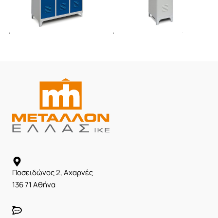
Ιματιοθήκη IM-174/3 θέσεων
Ιματιοθήκη IM-174/1 θέσης
Ποσειδώνος 2, Αχαρνές
136 71 Αθήνα