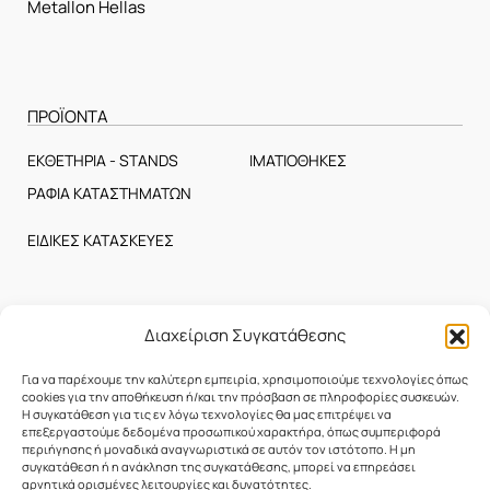
Metallon Hellas
ΠΡΟΪΟΝΤΑ
ΕΚΘΕΤΗΡΙΑ - STANDS
ΙΜΑΤΙΟΘΗΚΕΣ
ΡΑΦΙΑ ΚΑΤΑΣΤΗΜΑΤΩΝ
ΕΙΔΙΚΕΣ ΚΑΤΑΣΚΕΥΕΣ
ΕΤΑΙΡΕΙΑ
Διαχείριση Συγκατάθεσης
Η Εταιρεία
Για να παρέχουμε την καλύτερη εμπειρία, χρησιμοποιούμε τεχνολογίες όπως
Επικοινωνία
cookies για την αποθήκευση ή/και την πρόσβαση σε πληροφορίες συσκευών.
Η συγκατάθεση για τις εν λόγω τεχνολογίες θα μας επιτρέψει να
επεξεργαστούμε δεδομένα προσωπικού χαρακτήρα, όπως συμπεριφορά
περιήγησης ή μοναδικά αναγνωριστικά σε αυτόν τον ιστότοπο. Η μη
συγκατάθεση ή η ανάκληση της συγκατάθεσης, μπορεί να επηρεάσει
αρνητικά ορισμένες λειτουργίες και δυνατότητες.